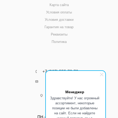
Карта сайта
Условия оплаты
Условия доставки
Гарантия на товар
Реквизиты
Политика
+7 (967) 555-73-72
k8800k@yandex.ru
Менеджер
г.Ростов-на-Дону
Здравствуйте! У нас огромный
ассортимент, некоторые
позиции не были добавлены
Режим работы:
на сайт. Если не найдете
ПН.-ПТ.: С 8:00 до 17:00
нужный вариант, мы с