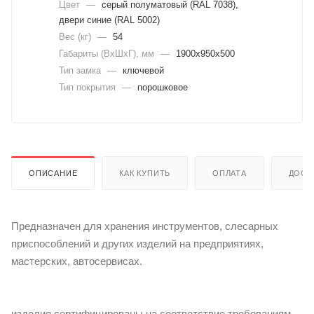
Цвет
—
cерый полуматовый (RAL 7038),
двери синие (RAL 5002)
Вес (кг)
—
54
Габариты (ВхШхГ), мм
—
1900x950x500
Тип замка
—
ключевой
Тип покрытия
—
порошковое
ОПИСАНИЕ
КАК КУПИТЬ
ОПЛАТА
ДОСТ
Предназначен для хранения инструментов, слесарных
приспособлений и других изделий на предприятиях,
мастерских, автосервисах.
изделия сертифицированы на соответствие требованиям