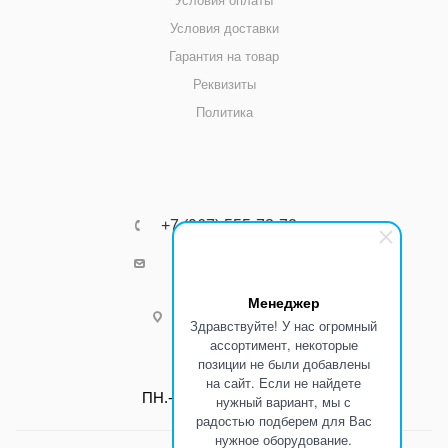
Условия оплаты
Условия доставки
Гарантия на товар
Реквизиты
Политика
+7 (967) 555-73-72
k8800k@yandex.ru
Менеджер
г.Ростов-на-Дону
Здравствуйте! У нас огромный
ассортимент, некоторые
позиции не были добавлены
Режим работы:
на сайт. Если не найдете
ПН.-ПТ.: С 8:00 до 17:00
нужный вариант, мы с
радостью подберем для Вас
нужное оборудование.