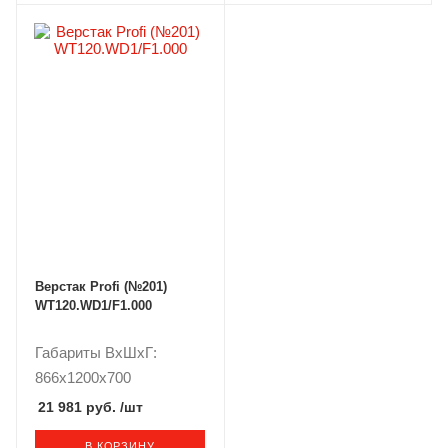
Верстак Profi (№201)
WT120.WD1/F1.000
Габариты ВxШxГ:
866x1200x700
21 981 руб.
/шт
В КОРЗИНУ